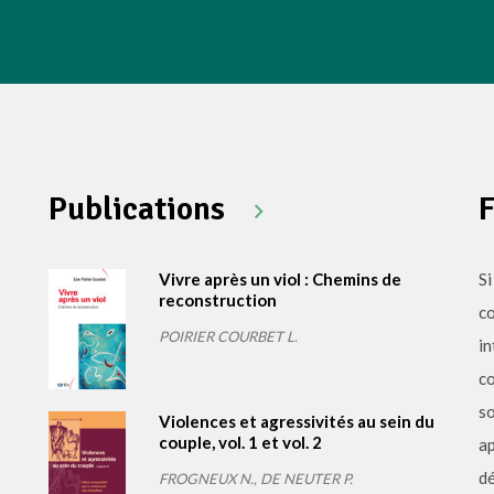
Publications
Vivre après un viol : Chemins de
Si
reconstruction
c
POIRIER COURBET L.
in
co
so
Violences et agressivités au sein du
couple, vol. 1 et vol. 2
ap
dé
FROGNEUX N., DE NEUTER P.