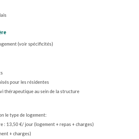
lais
ère
ogement (voir spécificités)
ts
isés pour les résidentes
ivi thérapeutique au sein de la structure
n le type de logement:
: 13,50 €/ jour (logement + repas + charges)
ement + charges)