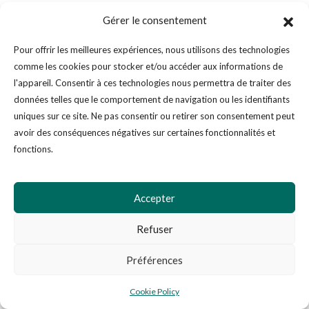
personnalités seraient-elles inscrites dans le cerveau depuis [...]
Gérer le consentement
Pour offrir les meilleures expériences, nous utilisons des technologies
comme les cookies pour stocker et/ou accéder aux informations de
l'appareil. Consentir à ces technologies nous permettra de traiter des
données telles que le comportement de navigation ou les identifiants
uniques sur ce site. Ne pas consentir ou retirer son consentement peut
avoir des conséquences négatives sur certaines fonctionnalités et
fonctions.
Coopérer pour prévenir la violence : Jeux et activités
d’apprentissage pour les enfants de 2 ans et demi à 12
Accepter
ans
DRUART D., WAELPUT M., PIETTE C., & MONTAGNER H.
Refuser
Prévenir la violence est devenu une préoccupation de notre
Préférences
société. À l'École, des comportements de violence surgissent
dès l'enseignement maternel. Que faire ? Quelles réponses [...]
Cookie Policy